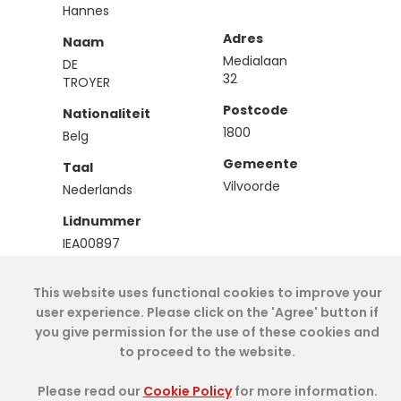
Hannes
Adres
Naam
Medialaan
DE
32
TROYER
Postcode
Nationaliteit
1800
Belg
Gemeente
Taal
Vilvoorde
Nederlands
Lidnummer
IEA00897
Type
This website uses functional cookies to improve your
Stagiair
user experience. Please click on the 'Agree' button if
you give permission for the use of these cookies and
to proceed to the website.
Cookie Policy
- IAE-IEA
2026
-
My Dashboard
Please read our
Cookie Policy
for more information.