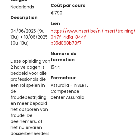
Coût par cours
Nederlands
€790
Description
Lien
04/06/2025 (9u-
https://www.insert.be/nl/insert/traini
13u) + 18/06/2025
947f-4d1a-844f-
(9u-13u)
b35d068b78f7
Numero de
formation
Deze opleiding van
2 halve dagen is
1544
bedoeld voor alle
Formateur
professionals die
een rol spelen in
Assuralia - INSERT,
de
Competence
fraudebestrijding
center Assuralia
en meer bepaald
het opsporen van
fraude. De
deelnemers, of
het nu ervaren
dossierbeheerders