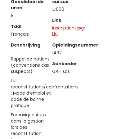
Gevalideerde
cursus
uren
€600
8
Link
Taal
inscriptions@gr-
Français
i.lu
Beschrijving
Opleidingsnummer
1492
Rappel de notions
Aanbieder
(conventions cas
suspects).
GR-I scs
Les
reconstitutions/confrontations
: Mode d’emploi et
code de bonne
pratique
Forensique Auto
dans la gestion
lors des
reconstitution: