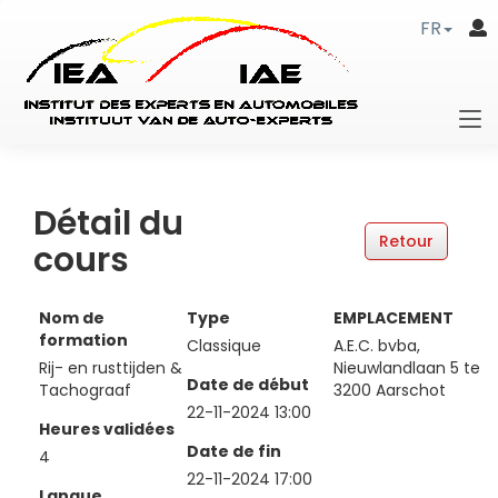
FR
Détail du
cours
Nom de
Type
EMPLACEMENT
formation
Classique
A.E.C. bvba,
Rij- en rusttijden &
Nieuwlandlaan 5 te
Date de début
Tachograaf
3200 Aarschot
22-11-2024 13:00
Heures validées
Date de fin
4
22-11-2024 17:00
Langue