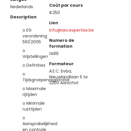
Coût par cours
Nederlands
€250
Description
Lien
o EG
info@aecexpertise.be
verordening
Numero de
561/2006
formation
o
1489
Vrijstellingen
Formateur
o Definities
A.E.C. bvba,
o
Nieuwlandlaan 5 te
Tijdsgroepenregistratie
3200 Aarschot
o Maximale
rijtijden
o Minimale
rusttijden
o
Aansprakelijkheid
en controle