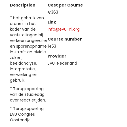
Description
Cost per Course
€363
* Het gebruik van
Link
drones in het
kader van de
info@evu-nl.org
vaststellingen bij
Course number
verkeersongevallen
en sporenopname
1453
in straf- en civiele
Provider
zaken,
beeldanalyse,
EVU-Nederland
interpretatie,
verwerking en
gebruik.
* Terugkoppeling
van de studiedag
over reactietijden.
* Terugkoppeling
EVU Congres
Oostenrijk.