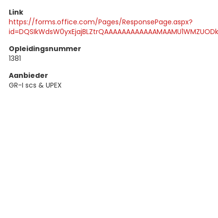
Link
https://forms.office.com/Pages/ResponsePage.aspx?
id=DQSIkWdsW0yxEjajBLZtrQAAAAAAAAAAAAMAAMU1WMZUODk
Opleidingsnummer
1381
Aanbieder
GR-I scs & UPEX