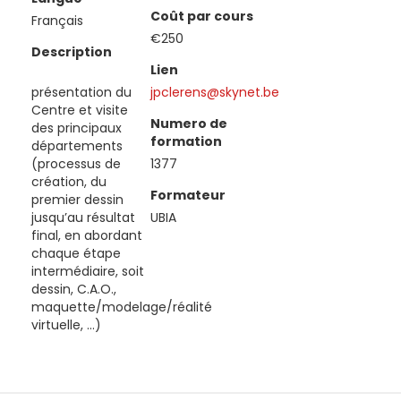
Coût par cours
Français
€250
Description
Lien
présentation du
jpclerens@skynet.be
Centre et visite
Numero de
des principaux
formation
départements
(processus de
1377
création, du
Formateur
premier dessin
jusqu’au résultat
UBIA
final, en abordant
chaque étape
intermédiaire, soit
dessin, C.A.O.,
maquette/modelage/réalité
virtuelle, …)