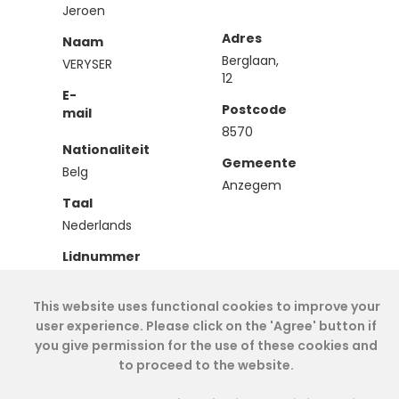
Jeroen
Adres
Naam
Berglaan,
VERYSER
12
E-
Postcode
mail
8570
Nationaliteit
Gemeente
Belg
Anzegem
Taal
Nederlands
Lidnummer
IEA00871
This website uses functional cookies to improve your
Type
user experience. Please click on the 'Agree' button if
Stagiair
you give permission for the use of these cookies and
to proceed to the website.