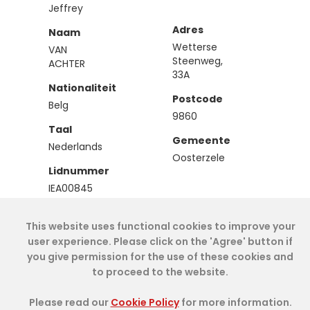
Jeffrey
Adres
Naam
Wetterse
VAN
Steenweg,
ACHTER
33A
Nationaliteit
Postcode
Belg
9860
Taal
Gemeente
Nederlands
Oosterzele
Lidnummer
IEA00845
Type
This website uses functional cookies to improve your
Effectief
user experience. Please click on the 'Agree' button if
you give permission for the use of these cookies and
to proceed to the website.
Cookie Policy
- IAE-IEA
2026
-
My Dashboard
Please read our
Cookie Policy
for more information.