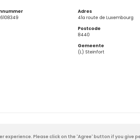
onnummer
Adres
26108349
41a route de Luxembourg
Postcode
8440
Gemeente
(L) Steinfort
Cookie Policy
- IAE-IEA
2026
-
My Dashboard
r experience. Please click on the 'Agree' button if you give 