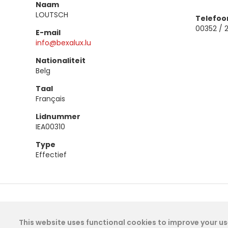
Naam
LOUTSCH
Telefo
00352 / 
E-mail
info@bexalux.lu
Nationaliteit
Belg
Taal
Français
Lidnummer
IEA00310
Type
Effectief
This website uses functional cookies to improve your use