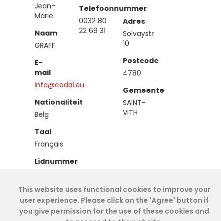
Jean-
Telefoonnummer
Marie
0032 80
Adres
22 69 31
Naam
Solvaystr
10
GRAFF
Postcode
E-
mail
4780
info@cedal.eu
Gemeente
Nationaliteit
SAINT-
VITH
Belg
Taal
Français
Lidnummer
IEA00237
This website uses functional cookies to improve your
Type
user experience. Please click on the 'Agree' button if
Effectief
you give permission for the use of these cookies and