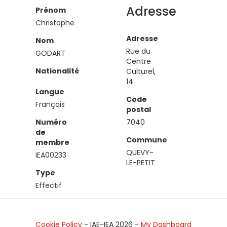
Adresse
Prénom
Christophe
Adresse
Nom
Rue du
GODART
Centre
Nationalité
Culturel,
14
Langue
Code
Français
postal
Numéro
7040
de
Commune
membre
QUEVY-
IEA00233
LE-PETIT
Type
Effectif
Cookie Policy
- IAE-IEA
2026
-
My Dashboard