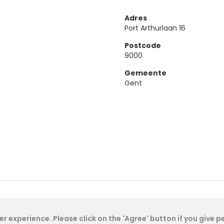
Adres
Port Arthurlaan 16
Postcode
9000
Gemeente
Gent
Cookie Policy
- IAE-IEA
2026
-
My Dashboard
r experience. Please click on the 'Agree' button if you give 