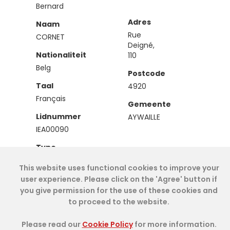
Bernard
Adres
Naam
Rue
CORNET
Deigné,
Nationaliteit
110
Belg
Postcode
Taal
4920
Français
Gemeente
Lidnummer
AYWAILLE
IEA00090
Type
Effectief
This website uses functional cookies to improve your
user experience. Please click on the 'Agree' button if
you give permission for the use of these cookies and
Cookie Policy
- IAE-IEA
2026
-
My Dashboard
to proceed to the website.
Please read our
Cookie Policy
for more information.