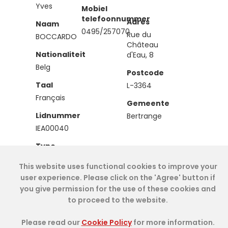
Yves
Mobiel
telefoonnummer
Adres
Naam
0495/257070
Rue du
BOCCARDO
Château
Nationaliteit
d'Eau, 8
Belg
Postcode
Taal
L-3364
Français
Gemeente
Lidnummer
Bertrange
IEA00040
Type
Effectief
This website uses functional cookies to improve your
user experience. Please click on the 'Agree' button if
you give permission for the use of these cookies and
Cookie Policy
- IAE-IEA
2026
-
My Dashboard
to proceed to the website.
Please read our
Cookie Policy
for more information.