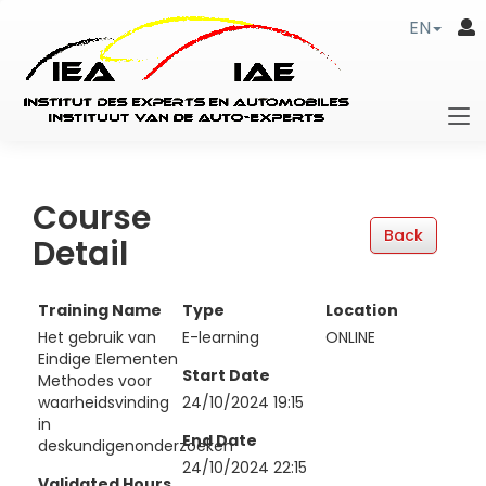
EN
Course
Detail
Training Name
Type
Location
Het gebruik van
E-learning
ONLINE
Eindige Elementen
Start Date
Methodes voor
waarheidsvinding
24/10/2024 19:15
in
End Date
deskundigenonderzoeken
24/10/2024 22:15
Validated Hours