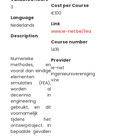
Cost per Course
3
€100
Language
Link
Nederlands
www.ie-net.be/fea
Description
Course number
1416
Numerieke
Provider
methodes, en
ie-net
vooral dan eindige
ingenieursvereniging
elementen
vzw
simulaties (FEA),
worden al
decennia in
engineering
gebruikt, en dit
voornamelijk
tijdens het
ontwerptraject. In
bepaalde gevallen