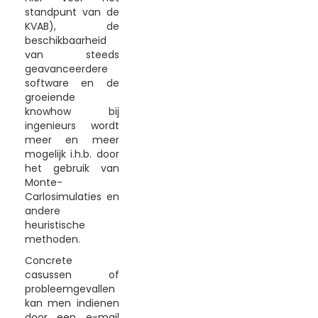
standpunt van de
KVAB), de
beschikbaarheid
van steeds
geavanceerdere
software en de
groeiende
knowhow bij
ingenieurs wordt
meer en meer
mogelijk i.h.b. door
het gebruik van
Monte-
Carlosimulaties en
andere
heuristische
methoden.
Concrete
casussen of
probleemgevallen
kan men indienen
door een e-mail